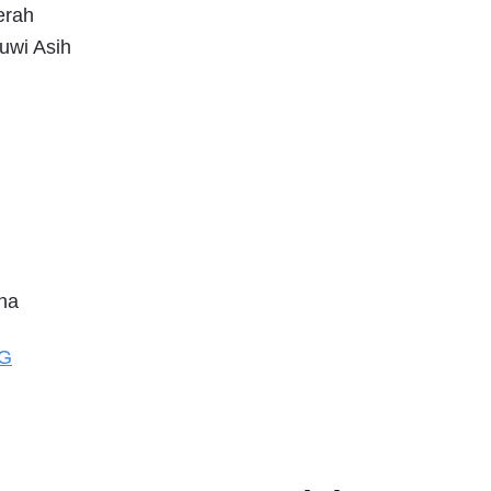
erah
uwi Asih
na
NG