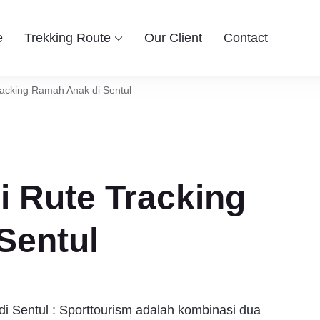
e
Trekking Route
Our Client
Contact
 Group
ingin berwisata ke Bogor Sentul, Hiking dan Trekking Sentul pi
entul Bogor
acking Ramah Anak di Sentul
 Rute Tracking
Sentul
 Sentul : Sporttourism adalah kombinasi dua