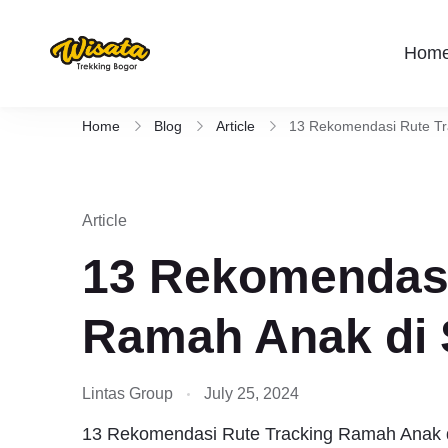
Hom
Wisata Trekking Bogor By Lintas
Aktivitas outdoor Bogor untuk anda yang 
Rute , Tempat , dan Panduan Trekking S
Home
Blog
Article
13 Rekomendasi Rute Tr
Article
13 Rekomendasi
Ramah Anak di 
Lintas Group
July 25, 2024
13 Rekomendasi Rute Tracking Ramah Anak di