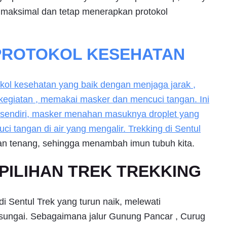
maksimal dan tetap menerapkan protokol
PROTOKOL KESEHATAN
kol kesehatan yang baik dengan menjaga jarak ,
kegiatan , memakai masker dan mencuci tangan. Ini
i sendiri, masker menahan masuknya droplet yang
uci tangan di air yang mengalir. Trekking di
Sentul
dan tenang, sehingga menambah imun tubuh kita.
PILIHAN TREK TREKKING
 Sentul Trek yang turun naik, melewati
 sungai. Sebagaimana jalur Gunung Pancar , Curug