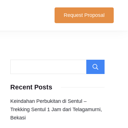
Request Proposal
lihan yang cocok untuk anda. Berikut Pilihan Harga Paket ,
Search
Recent Posts
Keindahan Perbukitan di Sentul –
Trekking Sentul 1 Jam dari Telagamurni,
Bekasi