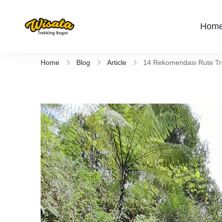
Hom
Wisata Trekking Bogor By Lintas
Aktivitas outdoor Bogor untuk anda yang 
Rute , Tempat , dan Panduan Trekking S
Home
Blog
Article
14 Rekomendasi Rute Tr