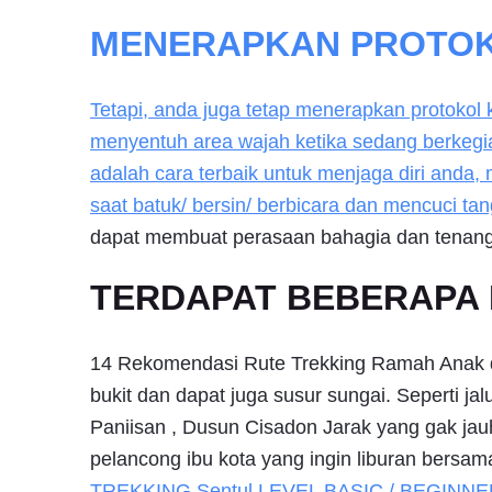
MENERAPKAN PROTOK
Tetapi, anda juga tetap menerapkan protokol
menyentuh area wajah ketika sedang berkegi
adalah cara terbaik untuk menjaga diri anda
saat batuk/ bersin/ berbicara dan mencuci tan
dapat membuat perasaan bahagia dan tenang
TERDAPAT BEBERAPA 
14 Rekomendasi Rute Trekking Ramah Anak di 
bukit dan dapat juga susur sungai. Seperti j
Paniisan , Dusun Cisadon Jarak yang gak jau
pelancong ibu kota yang ingin liburan bersa
TREKKING
Sentul
LEVEL BASIC / BEGINNE