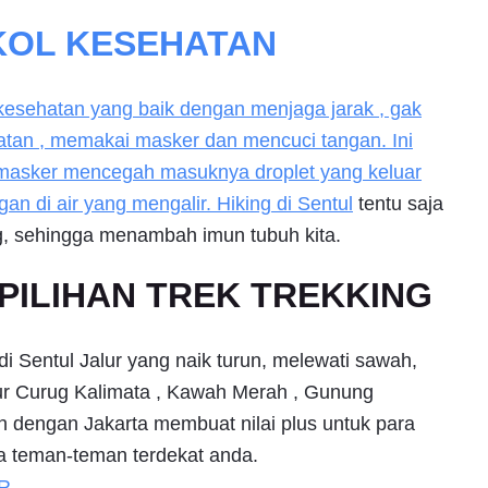
OL KESEHATAN
 kesehatan yang baik dengan menjaga jarak , gak
atan , memakai masker dan mencuci tangan. Ini
, masker mencegah masuknya droplet yang keluar
gan di air yang mengalir. Hiking di
Sentul
tentu saja
, sehingga menambah imun tubuh kita.
PILIHAN TREK TREKKING
Sentul Jalur yang naik turun, melewati sawah,
alur Curug Kalimata , Kawah Merah , Gunung
h dengan Jakarta membuat nilai plus untuk para
ma teman-teman terdekat anda.
R