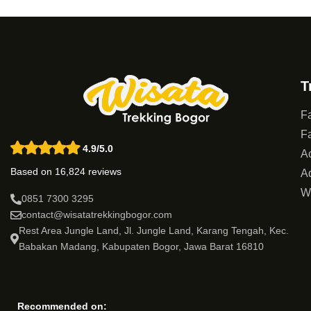
T
Fa
Fa
4.9/5.0
Ac
Based on 16,824 reviews
Ad
W
0851 7300 3295
contact@wisatatrekkingbogor.com
Rest Area Jungle Land, Jl. Jungle Land, Karang Tengah, Kec.
Babakan Madang, Kabupaten Bogor, Jawa Barat 16810
Recommended on: