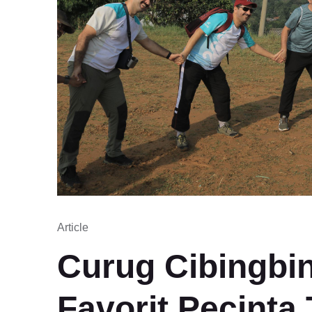
Article
Curug Cibingbin
Favorit Pecinta