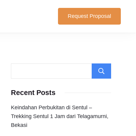
Request Proposal
lihan yang cocok untuk anda. Berikut Pilihan Harga Paket ,
Search
Recent Posts
Keindahan Perbukitan di Sentul –
Trekking Sentul 1 Jam dari Telagamurni,
Bekasi