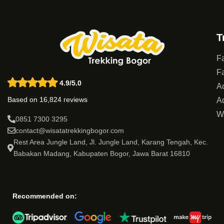
T
Fa
Fa
4.9/5.0
Ac
Based on 16,824 reviews
Ad
W
0851 7300 3295
contact@wisatatrekkingbogor.com
Rest Area Jungle Land, Jl. Jungle Land, Karang Tengah, Kec.
Babakan Madang, Kabupaten Bogor, Jawa Barat 16810
Recommended on: