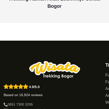
Bogor
T
Fa
Fa
4.9/5.0
Ac
Based on 16,824 reviews
Ad
W
0851 7300 3295