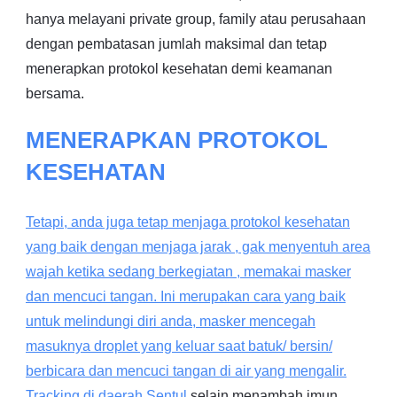
hanya melayani private group, family atau perusahaan
dengan pembatasan jumlah maksimal dan tetap
menerapkan protokol kesehatan demi keamanan
bersama.
MENERAPKAN PROTOKOL
KESEHATAN
Tetapi, anda juga tetap menjaga protokol kesehatan
yang baik dengan menjaga jarak , gak menyentuh area
wajah ketika sedang berkegiatan , memakai masker
dan mencuci tangan. Ini merupakan cara yang baik
untuk melindungi diri anda, masker mencegah
masuknya droplet yang keluar saat batuk/ bersin/
berbicara dan mencuci tangan di air yang mengalir.
Tracking di daerah
Sentul
selain menambah imun