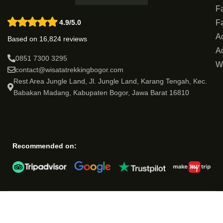
Fa
Fa
4.9/5.0
Ac
Based on 16,824 reviews
Ad
W
0851 7300 3295
contact@wisatatrekkingbogor.com
Rest Area Jungle Land, Jl. Jungle Land, Karang Tengah, Kec.
Babakan Madang, Kabupaten Bogor, Jawa Barat 16810
Recommended on: