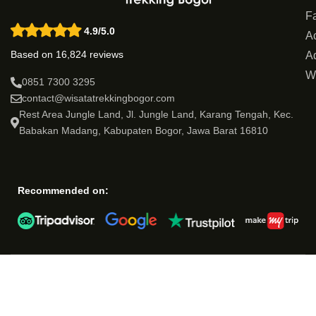
Fa
4.9/5.0
Ac
Based on 16,824 reviews
Ad
W
0851 7300 3295
contact@wisatatrekkingbogor.com
Rest Area Jungle Land, Jl. Jungle Land, Karang Tengah, Kec.
Babakan Madang, Kabupaten Bogor, Jawa Barat 16810
Recommended on: