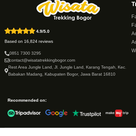
T
Fa
Fa
4.9/5.0
Ac
Based on 16,824 reviews
Ad
W
0851 7300 3295
contact@wisatatrekkingbogor.com
Rest Area Jungle Land, Jl. Jungle Land, Karang Tengah, Kec.
Babakan Madang, Kabupaten Bogor, Jawa Barat 16810
Recommended on: