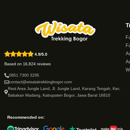
T
Fa
Fa
Ac
4.9/5.0
Ad
Based on 16,824 reviews
W
0851 7300 3295
contact@wisatatrekkingbogor.com
Rest Area Jungle Land, Jl. Jungle Land, Karang Tengah, Kec.
Babakan Madang, Kabupaten Bogor, Jawa Barat 16810
Recommended on: