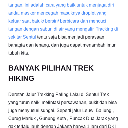
tangan. Ini adalah cara yang baik untuk menjaga diri
anda, masker mencegah masuknya droplet yang
keluar saat batuk/ bersin/ berbicara dan mencuci
tangan dengan sabun di air yang mengalir. Tracking di
sekitar
Sentul
tentu saja bisa menjadi perasaan
bahagia dan tenang, dan juga dapat menambah imun
tubuh kita.
BANYAK PILIHAN TREK
HIKING
Deretan Jalur Trekking Paling Laku di Sentul Trek
yang turun naik, melintasi persawahan, bukit dan bisa
juga menyusuri sungai. Seperti jalur Leuwi Baliung ,
Curug Mariuk , Gunung Kuta , Puncak Dua Jarak yang
gak terlalu jauh dengan Jakarta hanya 1 jam dari DKI