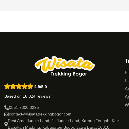
T
Fa
Fa
4.9/5.0
Ac
Based on 16,824 reviews
Ad
W
0851 7300 3295
contact@wisatatrekkingbogor.com
Rest Area Jungle Land, Jl. Jungle Land, Karang Tengah, Kec.
Babakan Madang, Kabupaten Bogor, Jawa Barat 16810