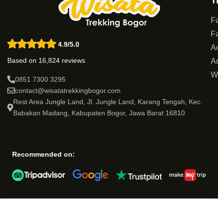
T
Fa
Fa
4.9/5.0
Ac
Based on 16,824 reviews
Ad
W
0851 7300 3295
contact@wisatatrekkingbogor.com
Rest Area Jungle Land, Jl. Jungle Land, Karang Tengah, Kec.
Babakan Madang, Kabupaten Bogor, Jawa Barat 16810
Recommended on: