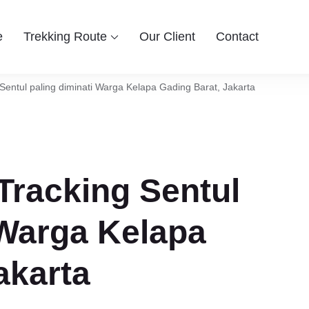
e
Trekking Route
Our Client
Contact
 Group
ingin berwisata ke Bogor Sentul, Hiking dan Trekking Sentul pi
entul Bogor
Sentul paling diminati Warga Kelapa Gading Barat, Jakarta
Tracking Sentul
 Warga Kelapa
akarta