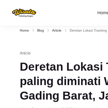
Hom
Wisata Trekking Bogor By Lintas
Aktivitas outdoor Bogor untuk anda yang 
Rute , Tempat , dan Panduan Trekking S
Home
Blog
Article
Deretan Lokasi Tracking 
Article
Deretan Lokasi 
paling diminati
Gading Barat, J