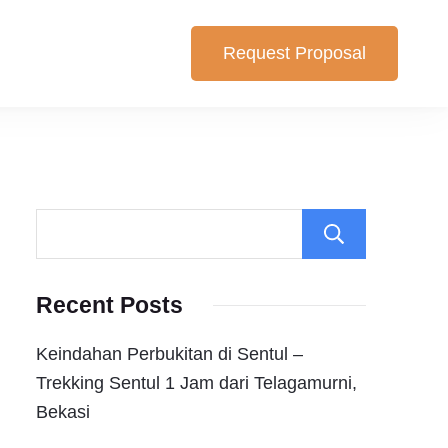
Request Proposal
lihan yang cocok untuk anda. Berikut Pilihan Harga Paket ,
Search
Recent Posts
Keindahan Perbukitan di Sentul –
Trekking Sentul 1 Jam dari Telagamurni,
Bekasi