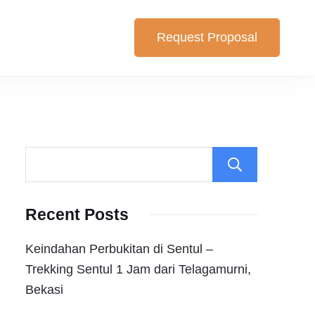
Request Proposal
lihan yang cocok untuk anda. Berikut Pilihan Harga Paket ,
Search
Recent Posts
Keindahan Perbukitan di Sentul –
Trekking Sentul 1 Jam dari Telagamurni,
Bekasi