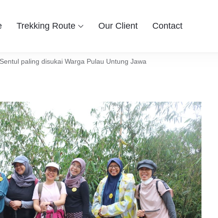
e
Trekking Route
Our Client
Contact
 Group
ingin berwisata ke Bogor Sentul, Hiking dan Trekking Sentul pi
entul Bogor
 Sentul paling disukai Warga Pulau Untung Jawa