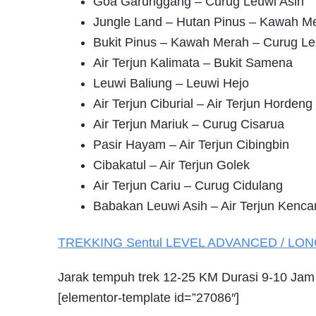
Goa Garunggang – Curug Leuwi Asih
Jungle Land – Hutan Pinus – Kawah M
Bukit Pinus – Kawah Merah – Curug Le
Air Terjun Kalimata – Bukit Samena
Leuwi Baliung – Leuwi Hejo
Air Terjun Ciburial – Air Terjun Hordeng
Air Terjun Mariuk – Curug Cisarua
Pasir Hayam – Air Terjun Cibingbin
Cibakatul – Air Terjun Golek
Air Terjun Cariu – Curug Cidulang
Babakan Leuwi Asih – Air Terjun Kenca
TREKKING
Sentul
LEVEL ADVANCED / LO
Jarak tempuh trek 12-25 KM Durasi 9-10 Jam
[elementor-template id=”27086″]