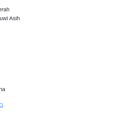
erah
uwi Asih
na
NG