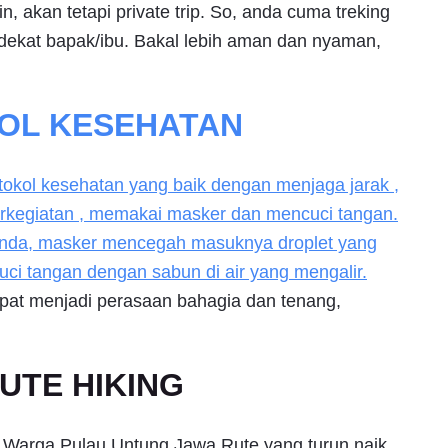
n, akan tetapi private trip. So, anda cuma treking
dekat bapak/ibu. Bakal lebih aman dan nyaman,
OL KESEHATAN
tokol kesehatan yang baik dengan menjaga jarak ,
erkegiatan , memakai masker dan mencuci tangan.
i anda, masker mencegah masuknya droplet yang
cuci tangan dengan sabun di air yang mengalir.
pat menjadi perasaan bahagia dan tenang,
UTE HIKING
ai Warga Pulau Untung Jawa Rute yang turun naik,