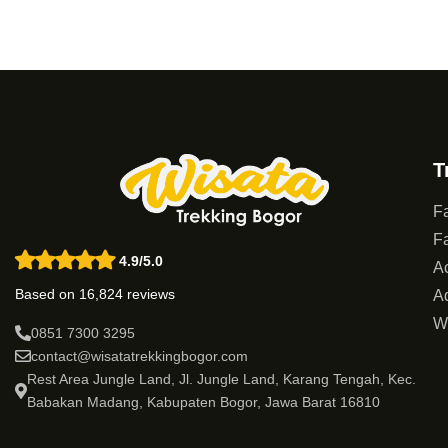
T
Fa
Fa
4.9/5.0
Ac
Based on 16,824 reviews
Ad
W
0851 7300 3295
contact@wisatatrekkingbogor.com
Rest Area Jungle Land, Jl. Jungle Land, Karang Tengah, Kec.
Babakan Madang, Kabupaten Bogor, Jawa Barat 16810