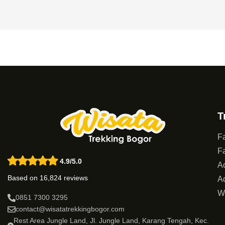
T
Fa
Fa
4.9/5.0
Ac
Based on 16,824 reviews
Ad
W
0851 7300 3295
contact@wisatatrekkingbogor.com
Rest Area Jungle Land, Jl. Jungle Land, Karang Tengah, Kec.