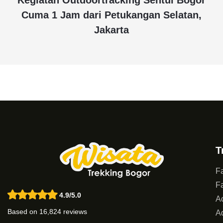
Cuma 1 Jam dari Petukangan Selatan,
Jakarta
T
Fa
Fa
4.9/5.0
Ac
Based on 16,824 reviews
Ad