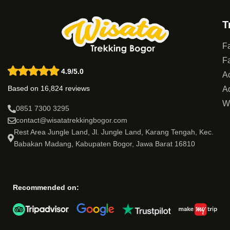
T
Fa
Fa
4.9/5.0
Ac
Based on 16,824 reviews
Ad
W
0851 7300 3295
contact@wisatatrekkingbogor.com
Rest Area Jungle Land, Jl. Jungle Land, Karang Tengah, Kec.
Babakan Madang, Kabupaten Bogor, Jawa Barat 16810
Recommended on: