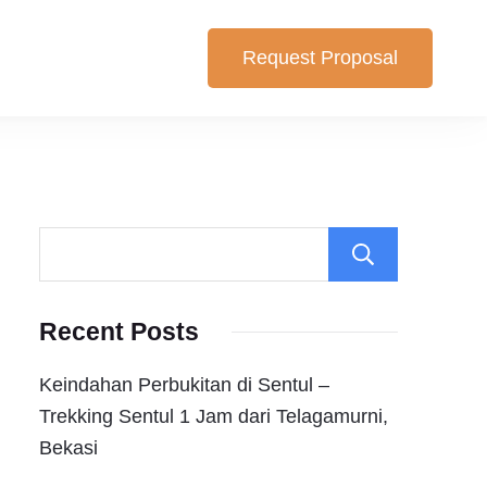
Request Proposal
lihan yang cocok untuk anda. Berikut Pilihan Harga Paket ,
Search
Recent Posts
Keindahan Perbukitan di Sentul –
Trekking Sentul 1 Jam dari Telagamurni,
Bekasi