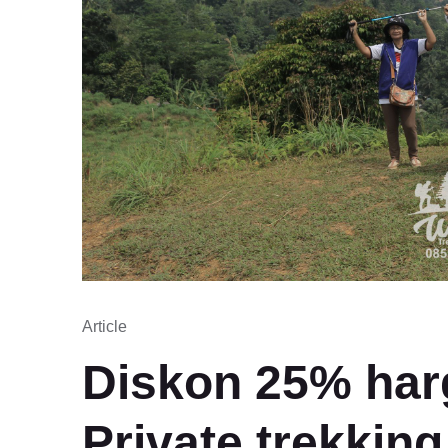
Article
Diskon 25% har
Private trekkin