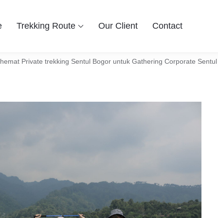
e
Trekking Route
Our Client
Contact
 Group
ingin berwisata ke Bogor Sentul, Hiking dan Trekking Sentul pi
entul Bogor
hemat Private trekking Sentul Bogor untuk Gathering Corporate Sentul