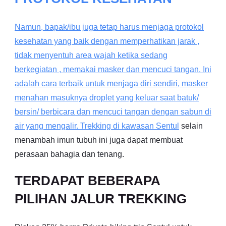
Namun, bapak/ibu juga tetap harus menjaga protokol
kesehatan yang baik dengan memperhatikan jarak ,
tidak menyentuh area wajah ketika sedang
berkegiatan , memakai masker dan mencuci tangan. Ini
adalah cara terbaik untuk menjaga diri sendiri, masker
menahan masuknya droplet yang keluar saat batuk/
bersin/ berbicara dan mencuci tangan dengan sabun di
air yang mengalir. Trekking di kawasan
Sentul
selain
menambah imun tubuh ini juga dapat membuat
perasaan bahagia dan tenang.
TERDAPAT BEBERAPA
PILIHAN JALUR TREKKING