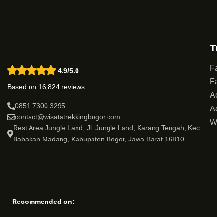
T
Fa
4.9/5.0
Fa
Based on 16,824 reviews
Ac
0851 7300 3295
Ad
contact@wisatatrekkingbogor.com
W
Rest Area Jungle Land, Jl. Jungle Land, Karang Tengah, Kec.
Babakan Madang, Kabupaten Bogor, Jawa Barat 16810
Recommended on: