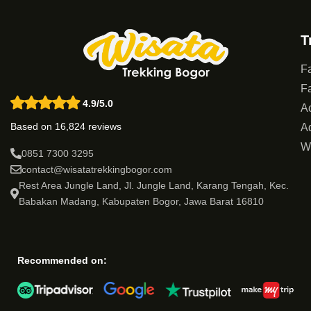
T
Fa
Fa
4.9/5.0
Ac
Based on 16,824 reviews
Ad
W
0851 7300 3295
contact@wisatatrekkingbogor.com
Rest Area Jungle Land, Jl. Jungle Land, Karang Tengah, Kec.
Babakan Madang, Kabupaten Bogor, Jawa Barat 16810
Recommended on: