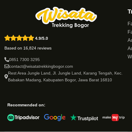
T
Fa
Fa
4.9/5.0
Ac
Based on 16,824 reviews
Ad
W
0851 7300 3295
contact@wisatatrekkingbogor.com
Rest Area Jungle Land, Jl. Jungle Land, Karang Tengah, Kec.
Babakan Madang, Kabupaten Bogor, Jawa Barat 16810
Recommended on: