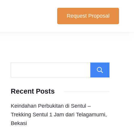
Request Proposal
lihan yang cocok untuk anda. Berikut Pilihan Harga Paket ,
Search
Recent Posts
Keindahan Perbukitan di Sentul –
Trekking Sentul 1 Jam dari Telagamurni,
Bekasi