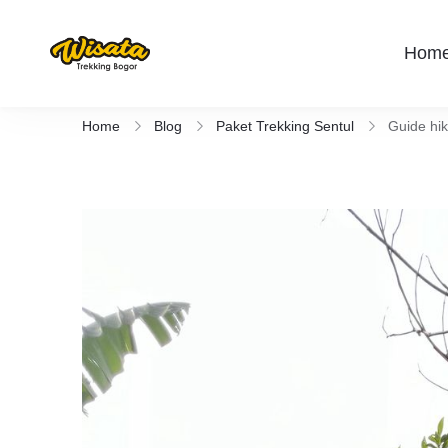
Hom
Wisata Trekking Bogor By Lintas
Aktivitas outdoor Bogor untuk anda yang 
Rute , Tempat , dan Panduan Trekking S
Home
Blog
Paket Trekking Sentul
Guide hik