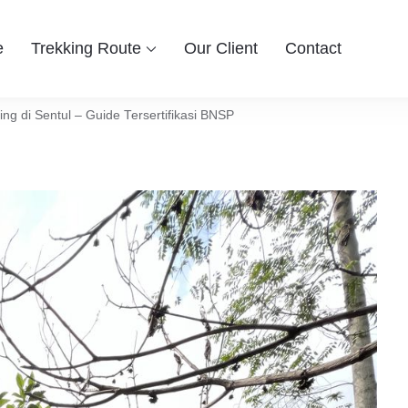
e
Trekking Route
Our Client
Contact
 Group
ingin berwisata ke Bogor Sentul, Hiking dan Trekking Sentul pi
entul Bogor
ing di Sentul – Guide Tersertifikasi BNSP