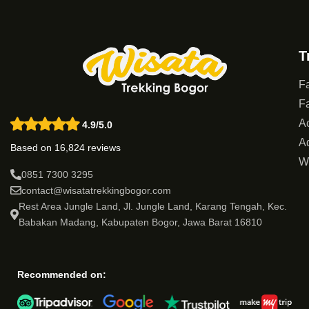
T
Fa
Fa
Ac
4.9/5.0
Ad
Based on 16,824 reviews
W
0851 7300 3295
contact@wisatatrekkingbogor.com
Rest Area Jungle Land, Jl. Jungle Land, Karang Tengah, Kec.
Babakan Madang, Kabupaten Bogor, Jawa Barat 16810
Recommended on: