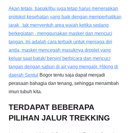
Akan tetapi, bapak/ibu juga tetap harus menerapkan
protokol kesehatan yang baik dengan memperhatikan
jarak , tak menyentuh area wajah ketika sedang
berkegiatan , menggunakan masker dan mencuci
tangan. Ini adalah cara terbaik untuk menjaga diri
anda, masker mencegah masuknya droplet yang
keluar saat batuk/ bersin/ berbicara dan mencuci
tangan dengan sabun di air yang mengalir. Hiking di
daerah
Sentul
Bogor tentu saja dapat menjadi
perasaan bahagia dan tenang, sehingga menambah
imun tubuh kita.
TERDAPAT BEBERAPA
PILIHAN JALUR TREKKING