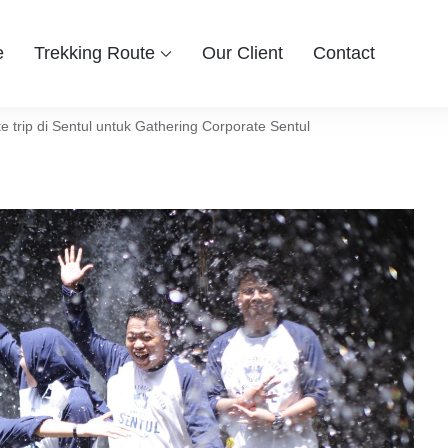
e
Trekking Route
Our Client
Contact
 Group
ingin berwisata ke Bogor Sentul, Hiking dan Trekking Sentul pi
entul Bogor
e trip di Sentul untuk Gathering Corporate Sentul