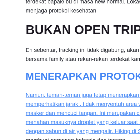
terdekat bapak/ibu di masa new normal. Lokasi
menjaga protokol kesehatan
BUKAN OPEN TRIP 
Eh sebentar, tracking ini tidak digabung, akan 
bersama family atau rekan-rekan terdekat ka
MENERAPKAN PROTOK
Namun, teman-teman juga tetap menerapkan 
memperhatikan jarak , tidak menyentuh area
masker dan mencuci tangan. Ini merupakan car
menahan masuknya droplet yang keluar saat b
dengan sabun di air yang mengalir. Hiking di