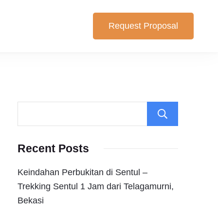
Request Proposal
lihan yang cocok untuk anda. Berikut Pilihan Harga Paket ,
Search
Recent Posts
Keindahan Perbukitan di Sentul –
Trekking Sentul 1 Jam dari Telagamurni,
Bekasi