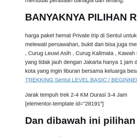
membuat perasaan bahagia dan tenang.
BANYAKNYA PILIHAN R
harga paket hemat Private trip di Sentul untu
melewati persawahan, bukit dan bisa juga me
, Curug Leuwi Asih , Curug Kalimata , Kawah
yang tidak jauh dengan Jakarta hanya 1 jam da
kota yang ingin liburan bersama keluarga bes
TREKKING
Sentul
LEVEL BASIC / BEGINNE
Jarak tempuh trek 2-4 KM Durasi 3-4 Jam
[elementor-template id=”28191″]
Dan dibawah ini pilih