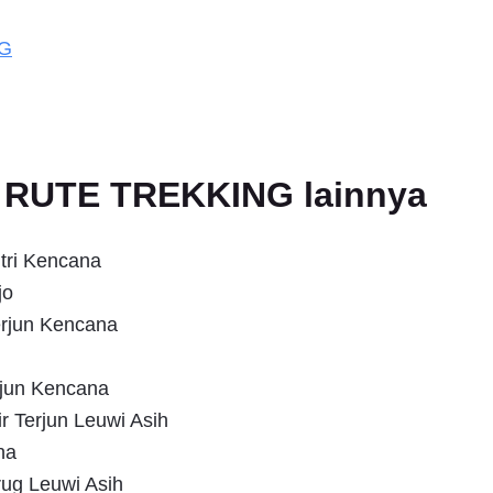
NG
an RUTE TREKKING lainnya
tri Kencana
jo
erjun Kencana
rjun Kencana
 Terjun Leuwi Asih
na
rug Leuwi Asih