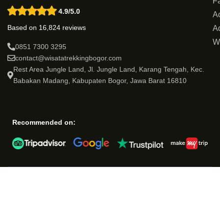
Fa
4.9/5.0
Ac
Based on 16,824 reviews
Ad
W
0851 7300 3295
contact@wisatatrekkingbogor.com
Rest Area Jungle Land, Jl. Jungle Land, Karang Tengah, Kec.
Babakan Madang, Kabupaten Bogor, Jawa Barat 16810
Recommended on: