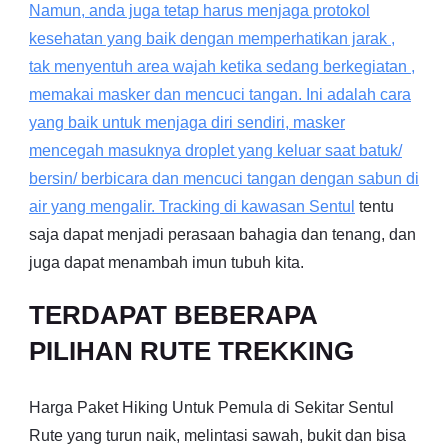
Namun, anda juga tetap harus menjaga protokol
kesehatan yang baik dengan memperhatikan jarak ,
tak menyentuh area wajah ketika sedang berkegiatan ,
memakai masker dan mencuci tangan. Ini adalah cara
yang baik untuk menjaga diri sendiri, masker
mencegah masuknya droplet yang keluar saat batuk/
bersin/ berbicara dan mencuci tangan dengan sabun di
air yang mengalir. Tracking di kawasan
Sentul
tentu
saja dapat menjadi perasaan bahagia dan tenang, dan
juga dapat menambah imun tubuh kita.
TERDAPAT BEBERAPA
PILIHAN RUTE TREKKING
Harga Paket Hiking Untuk Pemula di Sekitar Sentul
Rute yang turun naik, melintasi sawah, bukit dan bisa