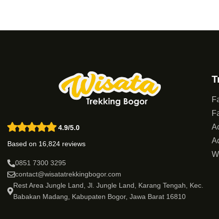
T
Fa
Fa
Ac
4.9/5.0
Ad
Based on 16,824 reviews
W
0851 7300 3295
contact@wisatatrekkingbogor.com
Rest Area Jungle Land, Jl. Jungle Land, Karang Tengah, Kec.
Babakan Madang, Kabupaten Bogor, Jawa Barat 16810