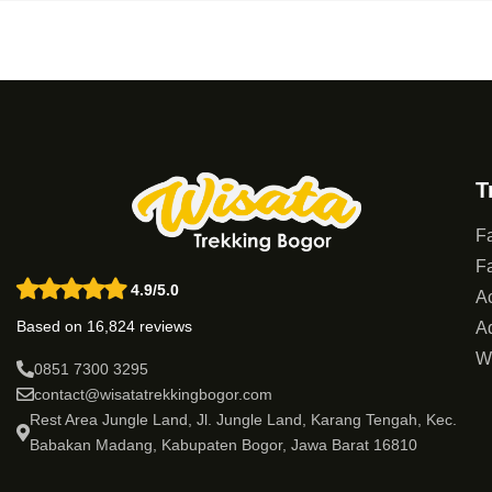
T
Fa
Fa
4.9/5.0
Ac
Based on 16,824 reviews
Ad
W
0851 7300 3295
contact@wisatatrekkingbogor.com
Rest Area Jungle Land, Jl. Jungle Land, Karang Tengah, Kec.
Babakan Madang, Kabupaten Bogor, Jawa Barat 16810