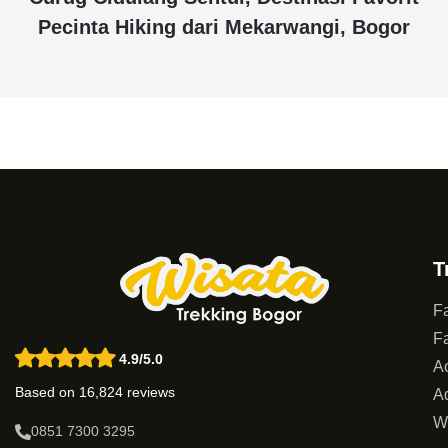
Pecinta Hiking dari Mekarwangi, Bogor
T
Fa
Fa
4.9/5.0
Ac
Based on 16,824 reviews
Ad
W
0851 7300 3295