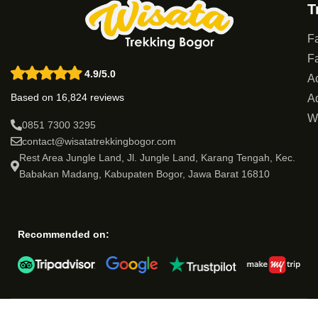
T
Fa
Fa
4.9/5.0
Ac
Based on 16,824 reviews
Ad
W
0851 7300 3295
contact@wisatatrekkingbogor.com
Rest Area Jungle Land, Jl. Jungle Land, Karang Tengah, Kec.
Babakan Madang, Kabupaten Bogor, Jawa Barat 16810
Recommended on: