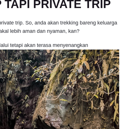
TAPI PRIVATE TRIP
 private trip. So, anda akan trekking bareng keluarga
Bakal lebih aman dan nyaman, kan?
lalui tetapi akan terasa menyenangkan