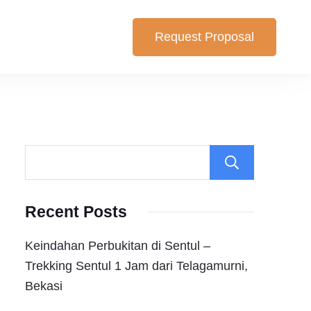
Request Proposal
lihan yang cocok untuk anda. Berikut Pilihan Harga Paket ,
Search
Recent Posts
Keindahan Perbukitan di Sentul –
Trekking Sentul 1 Jam dari Telagamurni,
Bekasi