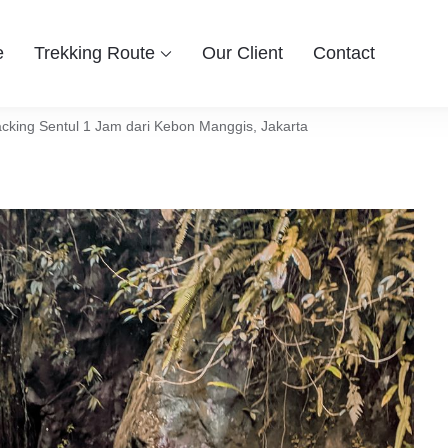
e
Trekking Route
Our Client
Contact
 Group
ingin berwisata ke Bogor Sentul, Hiking dan Trekking Sentul pi
entul Bogor
racking Sentul 1 Jam dari Kebon Manggis, Jakarta