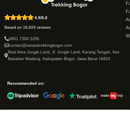
Fa
Fa
4.9/5.0
Ac
Based on 16,824 reviews
Ad
W
0851 7300 3295
contact@wisatatrekkingbogor.com
Rest Area Jungle Land, Jl. Jungle Land, Karang Tengah, Kec.
Babakan Madang, Kabupaten Bogor, Jawa Barat 16810
Recommended on: