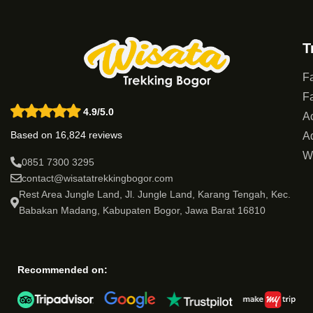
T
Fa
Fa
4.9/5.0
Ac
Based on 16,824 reviews
Ad
W
0851 7300 3295
contact@wisatatrekkingbogor.com
Rest Area Jungle Land, Jl. Jungle Land, Karang Tengah, Kec.
Babakan Madang, Kabupaten Bogor, Jawa Barat 16810
Recommended on: