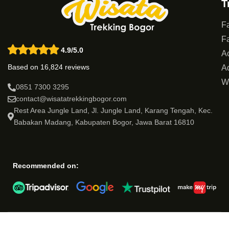
T
Fa
Fa
4.9/5.0
Ac
Based on 16,824 reviews
Ad
W
0851 7300 3295
contact@wisatatrekkingbogor.com
Rest Area Jungle Land, Jl. Jungle Land, Karang Tengah, Kec.
Babakan Madang, Kabupaten Bogor, Jawa Barat 16810
Recommended on: