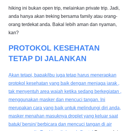
hiking ini bukan open trip, melainkan private trip. Jadi,
anda hanya akan treking bersama family atau orang-
orang terdekat anda. Bakal lebih aman dan nyaman,
kan?
PROTOKOL KESEHATAN
TETAP DI JALANKAN
Akan tetapi, bapak/ibu juga tetap harus menerapkan
protokol kesehatan yang baik dengan menjaga jarak ,
tak menyentuh area wajah ketika sedang berkegiatan ,
menggunakan masker dan mencuci tangan. Ini
merupakan cara yang baik untuk melindungi diri anda,
masker menahan masuknya droplet yang keluar saat
batuk/ bersin/ berbicara dan mencuci tangan di air