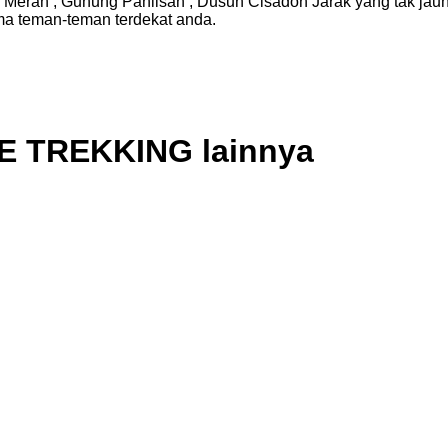
 Merah , Gunung Paniisan , Dusun Cisadon Jarak yang tak jauh
ama teman-teman terdekat anda.
TE TREKKING lainnya