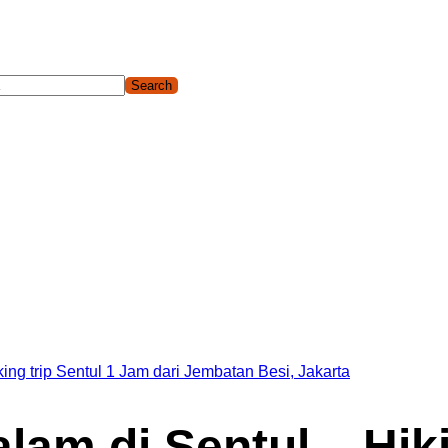
gor Sentul, Hiking dan Trekking Sentul pilihan yang cocok untu
ing trip Sentul 1 Jam dari Jembatan Besi, Jakarta
am di Sentul – Hiki