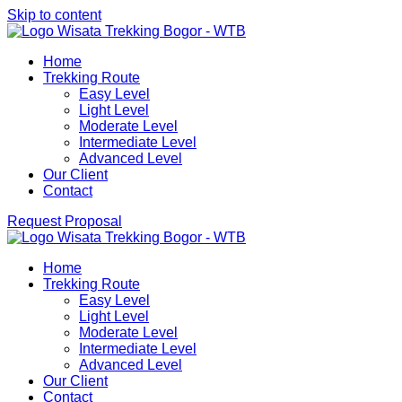
Skip to content
Aktivitas outdoor Bogor untuk anda yang ingin berwisata ke Bo
Home
Wisata Trekking Bogor By Lintas Group
Panduan Trekking Sentul Bogor
Trekking Route
Easy Level
Light Level
Moderate Level
Intermediate Level
Advanced Level
Our Client
Contact
Request Proposal
Aktivitas outdoor Bogor untuk anda yang ingin berwisata ke Bo
Home
Wisata Trekking Bogor By Lintas Group
Panduan Trekking Sentul Bogor
Trekking Route
Easy Level
Light Level
Moderate Level
Intermediate Level
Advanced Level
Our Client
Contact