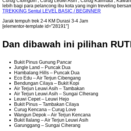
Curug Cibingbin , Curug Leuwi Asih , Curug Kalimata , Kawah
lebih bagi para pelancong ibu kota yang ingin treveling bers
TREKKING
Sentul
LEVEL BASIC / BEGINNER
Jarak tempuh trek 2-4 KM Durasi 3-4 Jam
[elementor-template id=”28191″]
Dan dibawah ini pilihan RU
Bukit Pinus Gunung Pancar
Jungle Land – Puncak Dua
Hambalang Hills – Puncak Dua
Eco Edu – Air Terjun Cibengang
Bendungan Cilaya – Bukit Kopi
Air Terjun Leuwi Asih – Tambakan
Air Terjun Leuwi Asih – Sungai CIherang
Leuwi Cepet – Leuwi Hejo
Bukit Pinus – Tambakan Cilaya
Curug Kencana – Curug Love
Wangun Depok – Air Terjun Kencana
Bukit Ilalang – Air Terjun Leuwi Asih
Garunggang – Sungai Ciherang