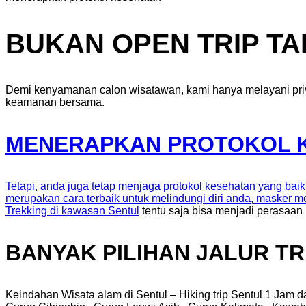
BUKAN OPEN TRIP TAP
Demi kenyamanan calon wisatawan, kami hanya melayani priv
keamanan bersama.
MENERAPKAN PROTOKOL 
Tetapi, anda juga tetap menjaga protokol kesehatan yang bai
merupakan cara terbaik untuk melindungi diri anda, masker m
Trekking di kawasan
Sentul
tentu saja bisa menjadi perasaan
BANYAK PILIHAN JALUR T
Keindahan Wisata alam di Sentul – Hiking trip Sentul 1 Jam d