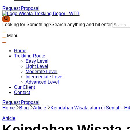
Request Proposal
Wisata Trekking Bogor By Lintas Group
Aktivitas outdoor Bogor untuk anda yang ingin berwisata ke Bo
Looking for Something?
Search anything and hit enter.
Panduan Trekking Sentul Bogor
Menu
Home
Trekking Route
Easy Level
Light Level
Moderate Level
Intermediate Level
Advanced Level
Our Client
Contact
Request Proposal
Home
Blog
Article
Keindahan Wisata alam di Sentul – Hik
Article
Keindahan Wisata al