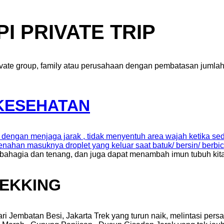
I PRIVATE TRIP
ate group, family atau perusahaan dengan pembatasan jumlah
KESEHATAN
k dengan menjaga jarak , tidak menyentuh area wajah ketika s
enahan masuknya droplet yang keluar saat batuk/ bersin/ berbi
 bahagia dan tenang, dan juga dapat menambah imun tubuh kita
REKKING
ari Jembatan Besi, Jakarta Trek yang turun naik, melintasi per