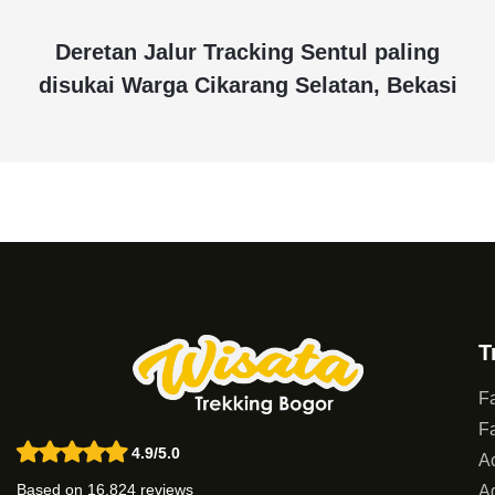
Deretan Jalur Tracking Sentul paling
disukai Warga Cikarang Selatan, Bekasi
T
Fa
Fa
4.9/5.0
Ac
Based on 16,824 reviews
Ad