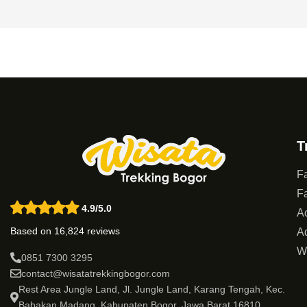
T
Fa
Fa
4.9/5.0
Ac
Based on 16,824 reviews
Ad
W
0851 7300 3295
contact@wisatatrekkingbogor.com
Rest Area Jungle Land, Jl. Jungle Land, Karang Tengah, Kec.
Babakan Madang, Kabupaten Bogor, Jawa Barat 16810