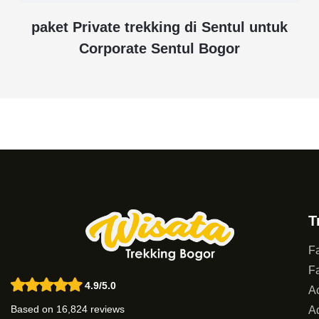
paket Private trekking di Sentul untuk
Corporate Sentul Bogor
T
Fa
Fa
4.9/5.0
Ac
Based on 16,824 reviews
Ad