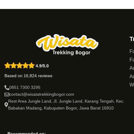
T
Fa
Fa
4.9/5.0
Ac
Based on 16,824 reviews
Ad
W
0851 7300 3295
contact@wisatatrekkingbogor.com
Rest Area Jungle Land, Jl. Jungle Land, Karang Tengah, Kec.
Babakan Madang, Kabupaten Bogor, Jawa Barat 16810
Recommended on: