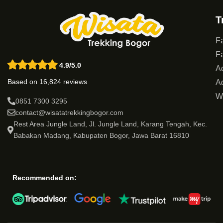
T
Fa
Fa
4.9/5.0
Ac
Based on 16,824 reviews
Ad
W
0851 7300 3295
contact@wisatatrekkingbogor.com
Rest Area Jungle Land, Jl. Jungle Land, Karang Tengah, Kec.
Babakan Madang, Kabupaten Bogor, Jawa Barat 16810
Recommended on: