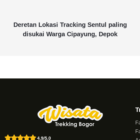
Deretan Lokasi Tracking Sentul paling
disukai Warga Cipayung, Depok
T
Fa
Fa
4.9/5.0