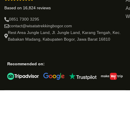
Ac
Based on 16,824 reviews
Ad
W
0851 7300 3295
contact@wisatatrekkingbogor.com
Rest Area Jungle Land, Jl. Jungle Land, Karang Tengah, Kec.
Babakan Madang, Kabupaten Bogor, Jawa Barat 16810
Recommended on: