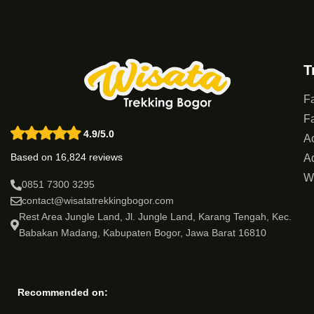
T
Fa
Fa
4.9/5.0
Ac
Based on 16,824 reviews
Ad
W
0851 7300 3295
contact@wisatatrekkingbogor.com
Rest Area Jungle Land, Jl. Jungle Land, Karang Tengah, Kec.
Babakan Madang, Kabupaten Bogor, Jawa Barat 16810
Recommended on: