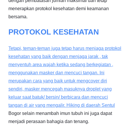
dengan pembatasan jumlah maksimal dan tetap
menerapkan protokol kesehatan demi keamanan
bersama.
PROTOKOL KESEHATAN
Tetapi, teman-teman juga tetap harus menjaga protokol
kesehatan yang baik dengan menjaga jarak , tak
menyentuh area wajah ketika sedang berkegiatan ,
menggunakan masker dan mencuci tangan. Ini
merupakan cara yang baik untuk mengcover diri
sendiri, masker mencegah masuknya droplet yang
keluar saat batuk/ bersin/ berbicara dan mencuci
tangan di air yang mengalir. Hiking di daerah
Sentul
Bogor selain menambah imun tubuh ini juga dapat
menjadi perasaan bahagia dan tenang.