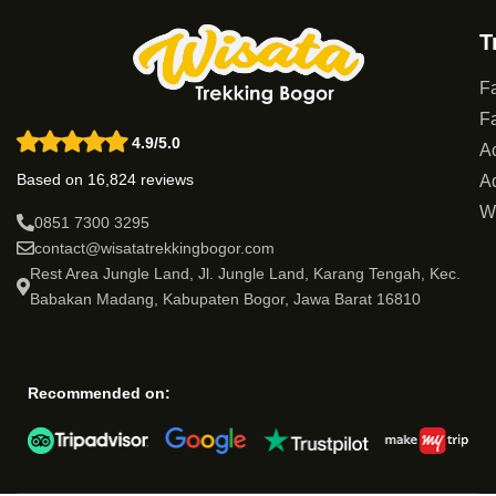
T
Fa
Fa
4.9/5.0
Ac
Based on 16,824 reviews
Ad
W
0851 7300 3295
contact@wisatatrekkingbogor.com
Rest Area Jungle Land, Jl. Jungle Land, Karang Tengah, Kec.
Babakan Madang, Kabupaten Bogor, Jawa Barat 16810
Recommended on: