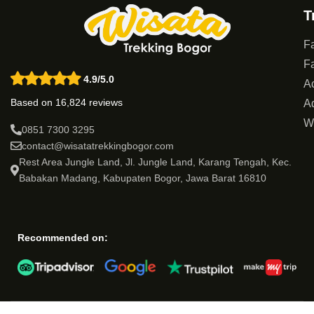
T
Fa
Fa
4.9/5.0
Ac
Based on 16,824 reviews
Ad
W
0851 7300 3295
contact@wisatatrekkingbogor.com
Rest Area Jungle Land, Jl. Jungle Land, Karang Tengah, Kec.
Babakan Madang, Kabupaten Bogor, Jawa Barat 16810
Recommended on: