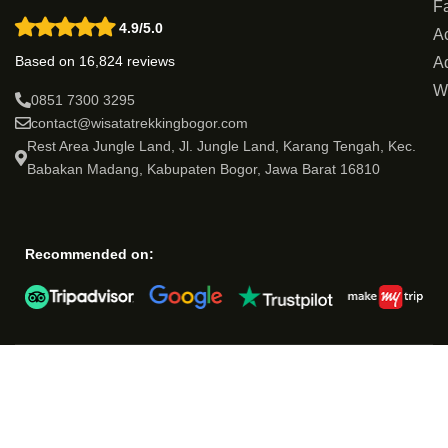
Fa
4.9/5.0
Ac
Based on 16,824 reviews
Ad
W
0851 7300 3295
contact@wisatatrekkingbogor.com
Rest Area Jungle Land, Jl. Jungle Land, Karang Tengah, Kec.
Babakan Madang, Kabupaten Bogor, Jawa Barat 16810
Recommended on: