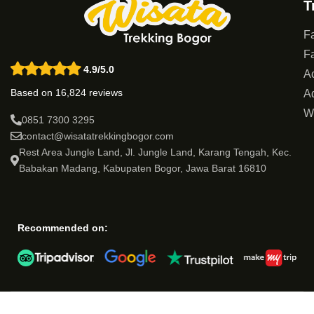
T
Fa
Fa
4.9/5.0
Ac
Based on 16,824 reviews
Ad
W
0851 7300 3295
contact@wisatatrekkingbogor.com
Rest Area Jungle Land, Jl. Jungle Land, Karang Tengah, Kec.
Babakan Madang, Kabupaten Bogor, Jawa Barat 16810
Recommended on: