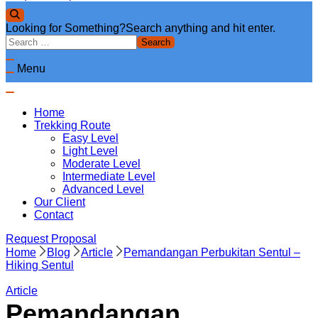
Looking for Something?
Search anything and hit enter.
Menu
Home
Trekking Route
Easy Level
Light Level
Moderate Level
Intermediate Level
Advanced Level
Our Client
Contact
Request Proposal
Home
Blog
Article
Pemandangan Perbukitan Sentul –
Hiking Sentul
Article
Pemandangan