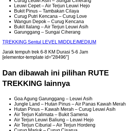
Curug Leuwi Asih – Sungai CIherang
Leuwi Cepet – Air Terjun Leuwi Hejo
Bukit Pinus – Tambakan Cilaya
Curug Putri Kencana – Curug Love
Wangun Depok – Curug Kencana
Bukit Ilalang – Air Terjun Leuwi Asih
Garunggang – Sungai Ciherang
TREKKING
Sentul
LEVEL MIDDLE/MEDIUM
Jarak tempuh trek 6-8 KM Durasi 5-6 Jam
[elementor-template id=”28496″]
Dan dibawah ini pilihan RUTE
TREKKING lainnya
Goa Agung Garunggang – Leuwi Asih
Jungle Land – Hutan Pinus – Air Panas Kawah Merah
Hutan Pinus – Kawah Merah – Curug Leuwi Asih
Air Terjun Kalimata – Bukit Samena
Air Terjun Leuwi Baliung – Leuwi Hejo
Air Terjun Ciburial – Air Terjun Hordeng
Curug Mariuk – Curug Cisarua