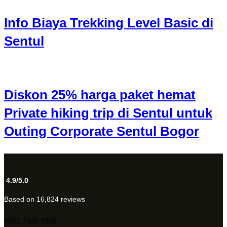
Info Biaya Trekking Level Basic di
Sentul
Diskon 25% harga paket hemat
Private hiking trip di Sentul untuk
Outing Corporate Sentul Bogor
4.9/5.0
Based on 16,824 reviews
0851 7300 3295