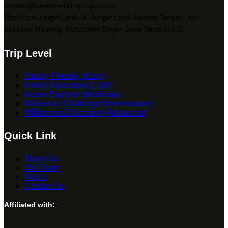
contact@wisatatrekkingbogor.com
Rest Area Jungle Land, Jl. Jungle Land, Karang Tengah, Kec.
Babakan Madang, Kabupaten Bogor, Jawa Barat 16810
Trip Level
Family Friendly (Easy)
Family Adventure (Light)
Active Explorer (Moderate)
Adventure Challenge (Intermediate)
Wilderness Discovery (Advanced)
Quick Link
About Us
Our Team
FAQ’s
Contact Us
Affiliated with: