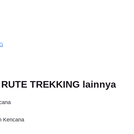
NG
an RUTE TREKKING lainnya
ncana
un Kencana