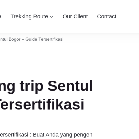
e
Trekking Route
Our Client
Contact
 Group
ingin berwisata ke Bogor Sentul, Hiking dan Trekking Sentul pi
entul Bogor
ntul Bogor – Guide Tersertifikasi
g trip Sentul
rsertifikasi
ersertifikasi : Buat Anda yang pengen