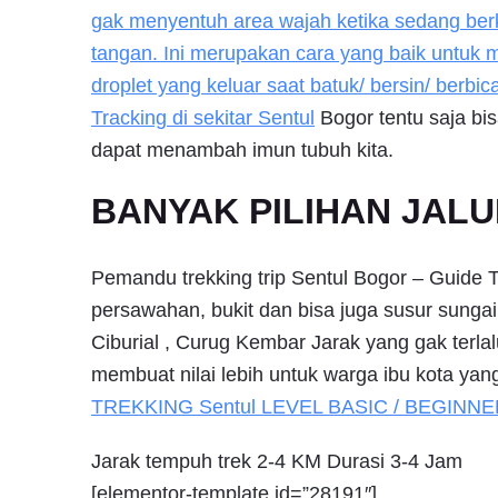
gak menyentuh area wajah ketika sedang be
tangan. Ini merupakan cara yang baik untuk
droplet yang keluar saat batuk/ bersin/ berbi
Tracking di sekitar
Sentul
Bogor tentu saja bi
dapat menambah imun tubuh kita.
BANYAK PILIHAN JALU
Pemandu trekking trip Sentul Bogor – Guide Ter
persawahan, bukit dan bisa juga susur sunga
Ciburial , Curug Kembar Jarak yang gak terla
membuat nilai lebih untuk warga ibu kota yang
TREKKING
Sentul
LEVEL BASIC / BEGINNE
Jarak tempuh trek 2-4 KM Durasi 3-4 Jam
[elementor-template id=”28191″]