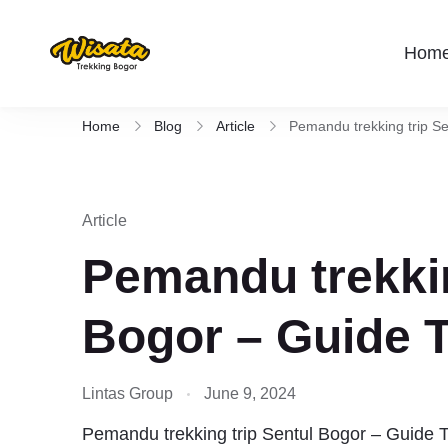
Hom
Wisata Trekking Bogor By Lintas
Aktivitas outdoor Bogor untuk anda yang 
Rute , Tempat , dan Panduan Trekking S
Home
Blog
Article
Pemandu trekking trip Se
Article
Pemandu trekkin
Bogor – Guide Te
Lintas Group
June 9, 2024
Pemandu trekking trip Sentul Bogor – Guide T