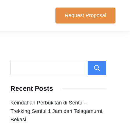
Request Proposal
lihan yang cocok untuk anda. Berikut Pilihan Harga Paket ,
Search
Recent Posts
Keindahan Perbukitan di Sentul –
Trekking Sentul 1 Jam dari Telagamurni,
Bekasi