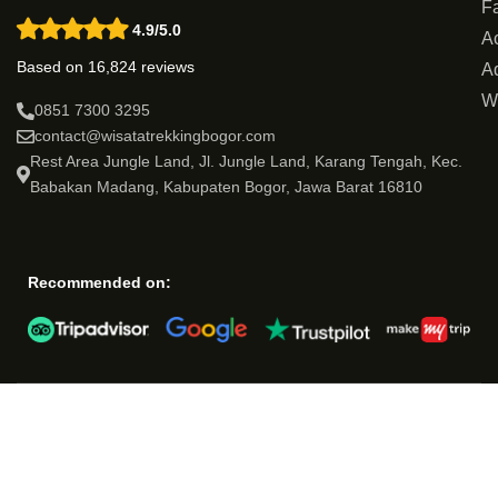
Fa
4.9/5.0
Ac
Based on 16,824 reviews
Ad
W
0851 7300 3295
contact@wisatatrekkingbogor.com
Rest Area Jungle Land, Jl. Jungle Land, Karang Tengah, Kec.
Babakan Madang, Kabupaten Bogor, Jawa Barat 16810
Recommended on: