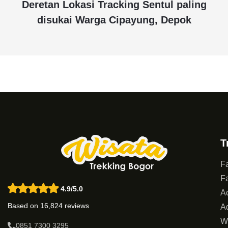
Deretan Lokasi Tracking Sentul paling
disukai Warga Cipayung, Depok
T
Fa
Fa
4.9/5.0
Ac
Based on 16,824 reviews
Ad
W
0851 7300 3295